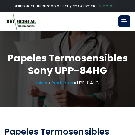
Distribuidor autorizado de Sony en Colombia
Ver más
Papeles Termosensibles
Sony UPP-84HG
Inicio
»
Productos
»
UPP-84HG
Papeles Termosensibles